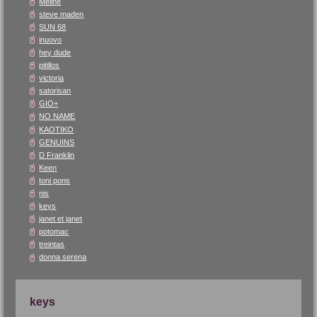
Méliné
steve maden
SUN 68
inuovo
hey dude
pitillos
victoria
satorisan
GIO+
NO NAME
KAOTIKO
GENUINS
D Franklin
Keen
toni pons
nis
keys
janet et janet
potomac
treintas
donna serena
keys