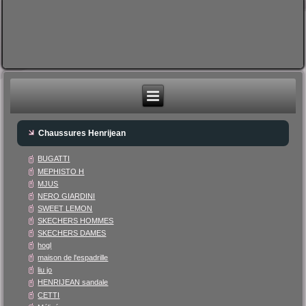
Chaussures Henrijean
BUGATTI
MEPHISTO H
MJUS
NERO GIARDINI
SWEET LEMON
SKECHERS HOMMES
SKECHERS DAMES
hogl
maison de l'espadrille
liu jo
HENRIJEAN sandale
CETTI