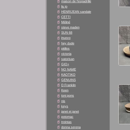
maison de l'espadrille
liu jo
HENRIJEAN sandale
CETTI
Méliné
steve maden
SUN 68
inuovo
hey dude
pitillos
victoria
satorisan
GIO+
NO NAME
KAOTIKO
GENUINS
D Franklin
Keen
toni pons
nis
keys
janet et janet
potomac
treintas
donna serena